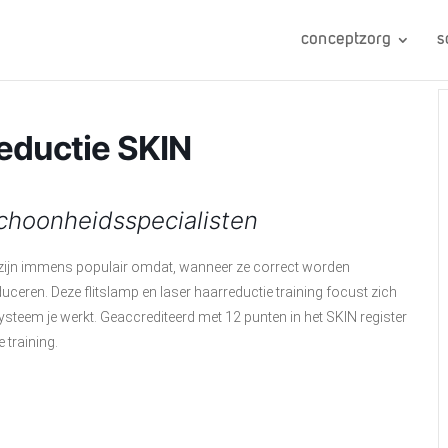
conceptzorg
s
reductie SKIN
schoonheidsspecialisten
n zijn immens populair omdat, wanneer ze correct worden
ceren. Deze flitslamp en laser haarreductie training focust zich
ysteem je werkt. Geaccrediteerd met 12 punten in het SKIN register
 training.