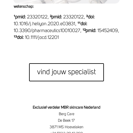
wetenschap:
¹pmid:
23320122,
²pmid:
23320122
,
³
doi:
10.1016/j.heliyon.2020.e03831,
¹
¹doi
:
10.3390/pharmaceutics10010027
,
¹²pmid
:
15452409
,
¹³
doi:
10.1111/jocd.12201
vind jouw specialist
Exclusief verdeler MBR skincare Nederland
Berg Care
De Beek 17
3871 MS Hoevelaken