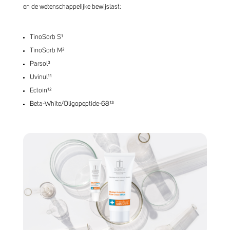
en de wetenschappelijke bewijslast:
TinoSorb S
¹
TinoSorb M²
Parsol³
Uvinul
¹
¹
Ectoin
¹²
Beta-White/Oligopeptide-68
¹³